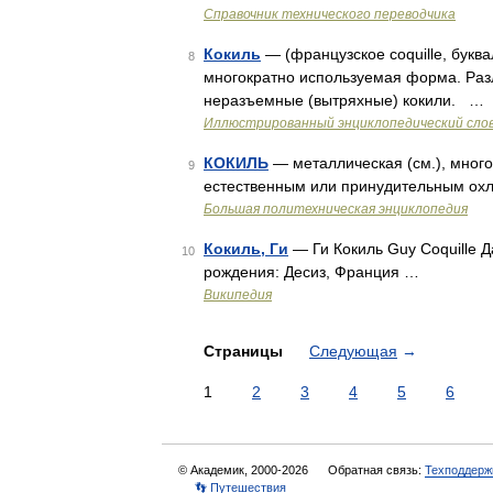
Справочник технического переводчика
Кокиль
— (французское coquille, букв
8
многократно используемая форма. Разл
неразъемные (вытряхные) кокили. …
Иллюстрированный энциклопедический сло
КОКИЛЬ
— металлическая (см.), много
9
естественным или принудительным ох
Большая политехническая энциклопедия
Кокиль, Ги
— Ги Кокиль Guy Coquille 
10
рождения: Десиз, Франция …
Википедия
Страницы
Следующая
→
1
2
3
4
5
6
© Академик, 2000-2026
Обратная связь:
Техподдерж
👣 Путешествия