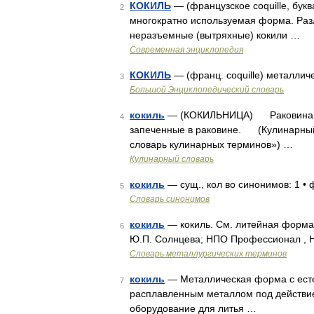
КОКИЛЬ
— (французское coquille, бук
2
многократно используемая форма. Разл
неразъемные (вытряхные) кокили …
Современная энциклопедия
КОКИЛЬ
— (франц. coquille) металли
3
Большой Энциклопедический словарь
кокиль
— (КОКИЛЬНИЦА) Раковина ил
4
запеченные в раковине. (Кулинарный с
словарь кулинарных терминов») …
Кулинарный словарь
кокиль
— сущ., кол во синонимов: 1 •
5
Словарь синонимов
кокиль
— кокиль. См. литейная форма.
6
Ю.П. Солнцева; НПО Профессионал , НП
Словарь металлургических терминов
кокиль
— Металлическая форма с ест
7
расплавленным металлом под действие
оборудование для литья …