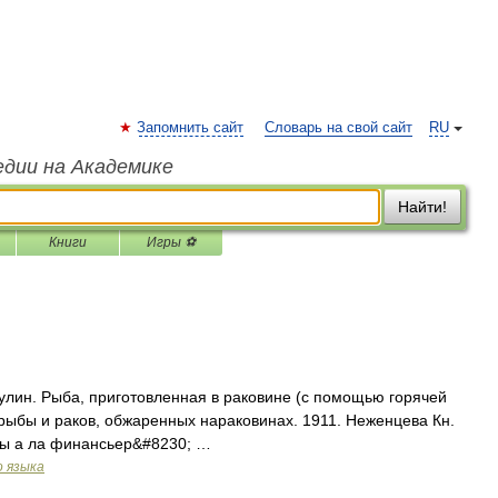
Запомнить сайт
Словарь на свой сайт
RU
едии на Академике
Найти!
Книги
Игры ⚽
. кулин. Рыба, приготовленная в раковине (с помощью горячей
 рыбы и раков, обжаренных нараковинах. 1911. Неженцева Кн.
илы а ла финансьер&#8230; …
о языка