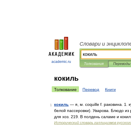
Словари и энциклоп
academic.ru
Толкования
Переводы
кокиль
Толкование
Перевод
Книги
кокиль
— я, м. coquille f. раковина. 1
1
белой пассеровки). Уварова. Блюдо из
для хоз. 219. В полдень саламе и кок
Исторический словарь галлицизмов русског