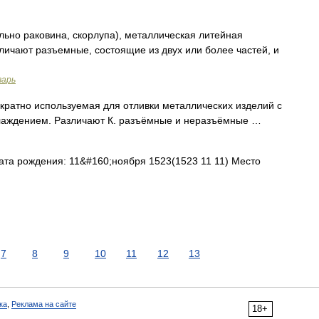
ально раковина, скорлупа), металлическая литейная
ичают разъемные, состоящие из двух или более частей, и
варь
кратно используемая для отливки металлических изделий с
лаждением. Различают К. разъёмные и неразъёмные …
Дата рождения: 11&#160;ноября 1523(1523 11 11) Место
7
8
9
10
11
12
13
ка
,
Реклама на сайте
18+