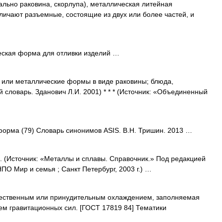
вально раковина, скорлупа), металлическая литейная
ичают разъемные, состоящие из двух или более частей, и
ческая форма для отливки изделий …
и металлические формы в виде раковины; блюда,
ловарь. Зданович Л.И. 2001) * * * (Источник: «Объединенный
 форма (79) Словарь синонимов ASIS. В.Н. Тришин. 2013 …
 (Источник: «Металлы и сплавы. Справочник.» Под редакцией
О Мир и семья ; Санкт Петербург, 2003 г.) …
ественным или принудительным охлаждением, заполняемая
м гравитационных сил. [ГОСТ 17819 84] Тематики